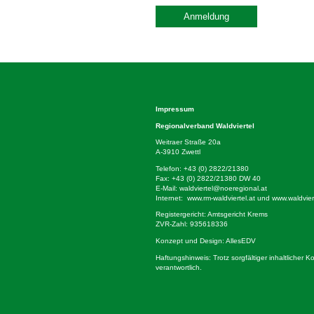
Anmeldung
Impressum
Regionalverband Waldviertel
Weitraer Straße 20a
A-3910 Zwettl
Telefon:
+43 (0) 2822/21380
Fax: +43 (0) 2822/21380 DW 40
E-Mail:
waldviertel@noeregional.at
Internet:
www.rm-waldviertel.at
und
www.waldviert
Registergericht: Amtsgericht Krems
ZVR-Zahl: 935618336
Konzept und Design:
AllesEDV
Haftungshinweis: Trotz sorgfältiger inhaltlicher 
verantwortlich.