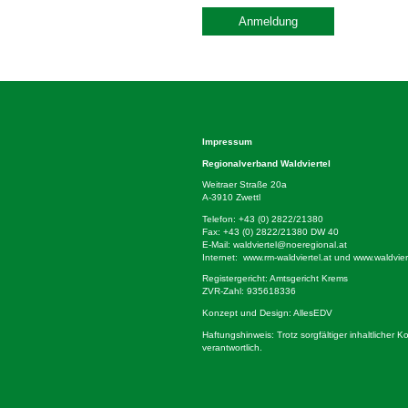
Anmeldung
Impressum
Regionalverband Waldviertel
Weitraer Straße 20a
A-3910 Zwettl
Telefon:
+43 (0) 2822/21380
Fax: +43 (0) 2822/21380 DW 40
E-Mail:
waldviertel@noeregional.at
Internet:
www.rm-waldviertel.at
und
www.waldviert
Registergericht: Amtsgericht Krems
ZVR-Zahl: 935618336
Konzept und Design:
AllesEDV
Haftungshinweis: Trotz sorgfältiger inhaltlicher 
verantwortlich.